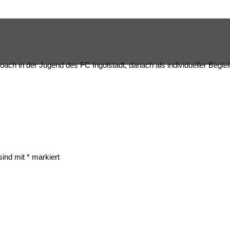
oach in der Jugend des FC Ingolstadt, danach als individueller Beglei
 sind mit
*
markiert