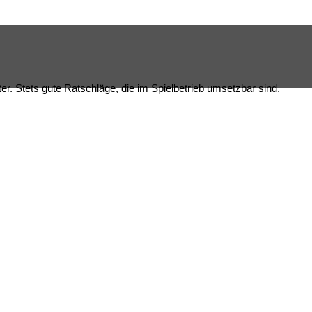
ter. Stets gute Ratschläge, die im Spielbetrieb umsetzbar sind.