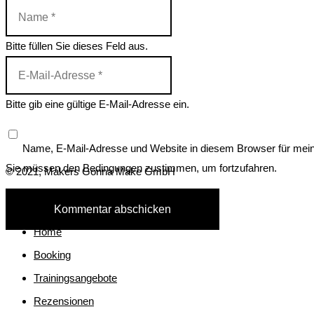
Bitte füllen Sie dieses Feld aus.
Bitte gib eine gültige E-Mail-Adresse ein.
Name, E-Mail-Adresse und Website in diesem Browser für mei
Sie müssen den Bedingungen zustimmen, um fortzufahren.
© 2021, Makers Gonna Make GmbH
Impressum
&
Datenschutzerklärung
Kommentar abschicken
Home
Booking
Trainingsangebote
Rezensionen