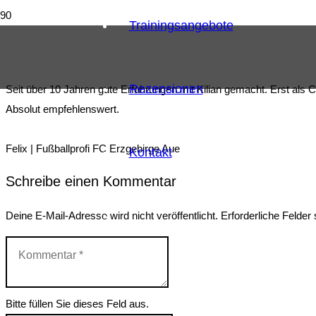
Trainingsangebote
Rezensionen
Seit über 10 Jahren gute Erfahrungen mit Kilian gemacht. Erst als C
Absolut empfehlenswert.
Felix | Fußballprofi FC Erzgebirge Aue
Kontakt
Schreibe einen Kommentar
Deine E-Mail-Adresse wird nicht veröffentlicht.
Erforderliche Felder
Bitte füllen Sie dieses Feld aus.